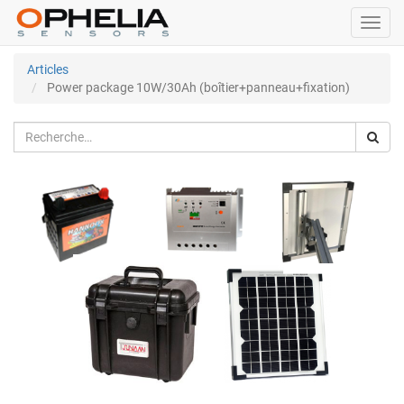
Bascu
la
navig
Articles
Power package 10W/30Ah (boîtier+panneau+fixation)