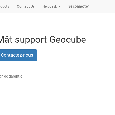
oducts
Contact Us
Helpdesk
Se connecter
Mât support Geocube
Contactez-nous
an de garantie