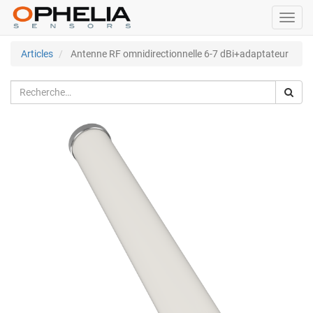
Bascu
la
navig
Articles
Antenne RF omnidirectionnelle 6-7 dBi+adaptateur